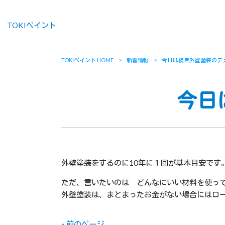
TOKIペイント
TOKIペイント HOME
>
新着情報
>
今日は続き外壁塗装のデ
今日
外壁塗装をするのに10年に１回が基本目安です
ただ、言いたいのは どんなにいい材料を使っ
外壁塗装は、まとまったお金がない場合にはロ
« 前のページ